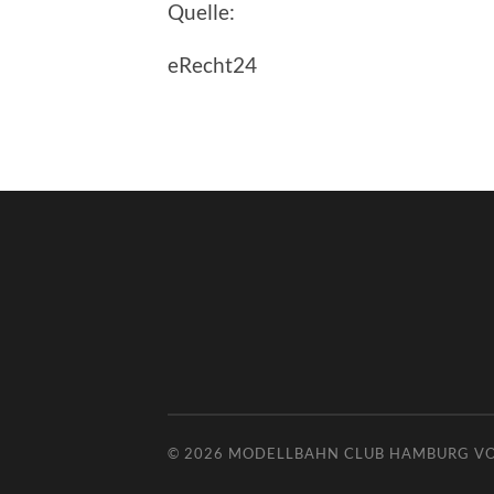
Quelle:
eRecht24
© 2026
MODELLBAHN CLUB HAMBURG V