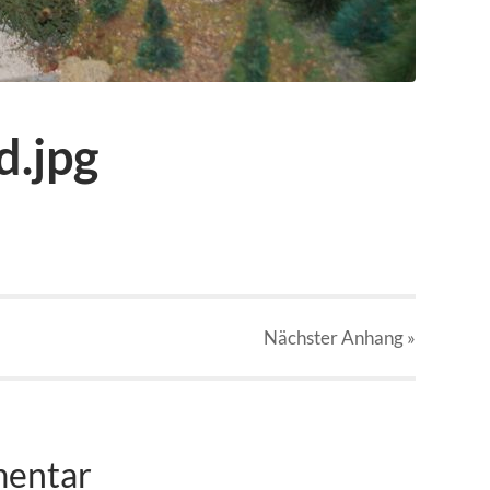
d.jpg
Nächster
Anhang
»
mentar